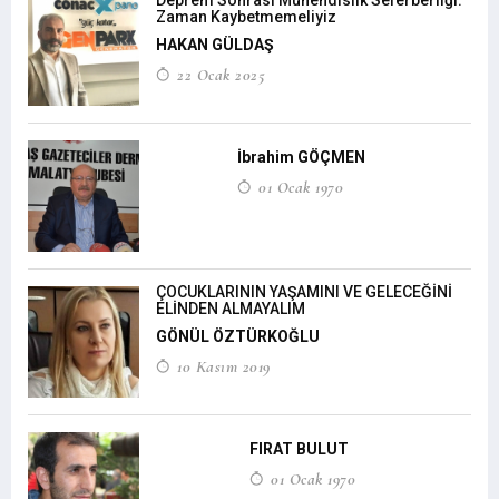
Deprem Sonrası Mühendislik Seferberliği:
Zaman Kaybetmemeliyiz
HAKAN GÜLDAŞ
22 Ocak 2025
İbrahim GÖÇMEN
01 Ocak 1970
ÇOCUKLARININ YAŞAMINI VE GELECEĞİNİ
ELİNDEN ALMAYALIM
GÖNÜL ÖZTÜRKOĞLU
10 Kasım 2019
FIRAT BULUT
01 Ocak 1970