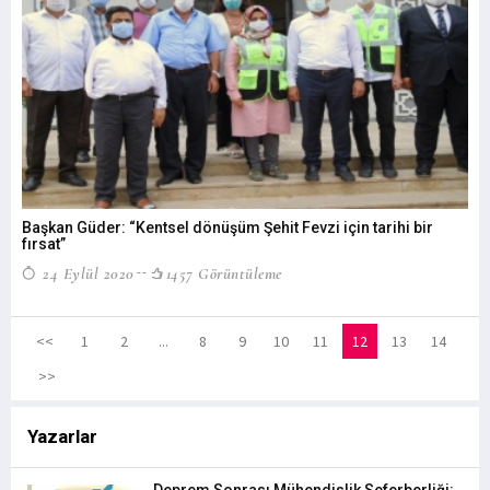
Başkan Güder: “Kentsel dönüşüm Şehit Fevzi için tarihi bir
fırsat”
24 Eylül 2020
1457 Görüntüleme
<<
1
2
...
8
9
10
11
12
13
14
>>
Yazarlar