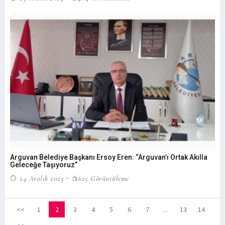
Arguvan Belediye Başkanı Ersoy Eren: “Arguvan’ı Ortak Akılla
Geleceğe Taşıyoruz”
24 Aralık 2025
625 Görüntüleme
<<
1
2
3
4
5
6
7
...
13
14