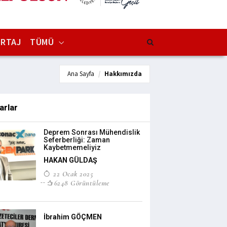
RTAJ
TÜMÜ
Ana Sayfa
Hakkımızda
arlar
Deprem Sonrası Mühendislik
Seferberliği: Zaman
Kaybetmemeliyiz
HAKAN GÜLDAŞ
22 Ocak 2025
6248 Görüntüleme
İbrahim GÖÇMEN