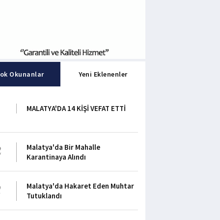
ok Okunanlar
Yeni Eklenenler
1
MALATYA'DA 14 KİŞİ VEFAT ETTİ
2
Malatya'da Bir Mahalle
Karantinaya Alındı
3
Malatya'da Hakaret Eden Muhtar
Tutuklandı