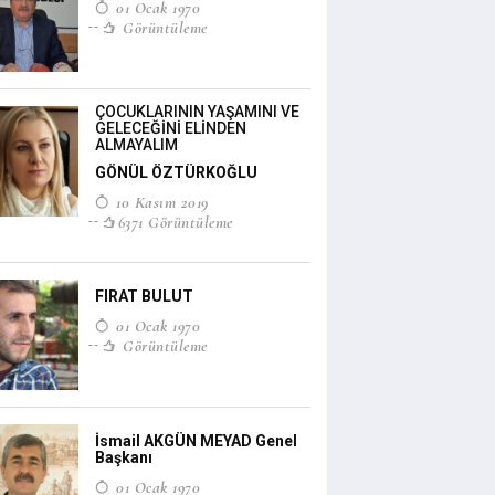
01 Ocak 1970
Görüntüleme
ÇOCUKLARININ YAŞAMINI VE
GELECEĞİNİ ELİNDEN
ALMAYALIM
GÖNÜL ÖZTÜRKOĞLU
10 Kasım 2019
6371 Görüntüleme
FIRAT BULUT
01 Ocak 1970
Görüntüleme
İsmail AKGÜN MEYAD Genel
Başkanı
01 Ocak 1970