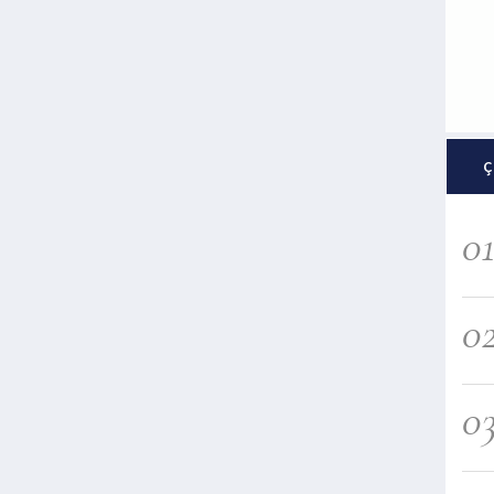
Ç
0
0
0