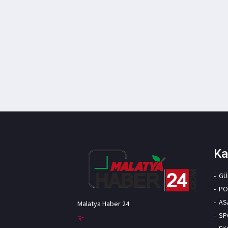
Ka
GÜ
PO
AS
Malatya Haber 24
SP