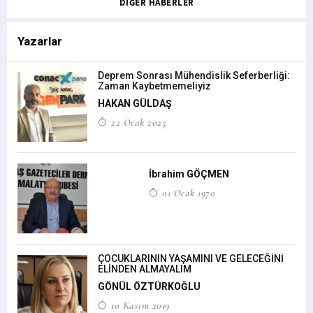
DIĞER HABERLER
Yazarlar
Deprem Sonrası Mühendislik Seferberliği:
Zaman Kaybetmemeliyiz
HAKAN GÜLDAŞ
22 Ocak 2025
İbrahim GÖÇMEN
01 Ocak 1970
ÇOCUKLARININ YAŞAMINI VE GELECEĞİNİ
ELİNDEN ALMAYALIM
GÖNÜL ÖZTÜRKOĞLU
10 Kasım 2019