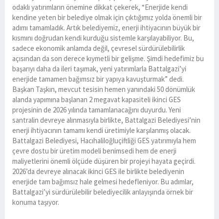
odaklı yatırımların önemine dikkat çekerek, “Enerjide kendi
kendine yeten bir belediye olmak için çıktığımız yolda önemli bir
adımı tamamladık. Artık belediyemiz, enerji ihtiyacının büyük bir
kısmını doğrudan kendi kurduğu sistemle karşılayabiliyor. Bu,
sadece ekonomik anlamda değil, çevresel sürdürülebilirlik
açısından da son derece kıymetli bir gelişme. Şimdi hedefimiz bu
başarıyı daha da ileri taşımak, yeni yatırımlarla Battalgazi’yi
enerjide tamamen bağımsız bir yapıya kavuşturmak” dedi.
Başkan Taşkın, mevcut tesisin hemen yanındaki 50 dönümlük
alanda yapımına başlanan 2 megavat kapasiteli ikinci GES
projesinin de 2026 yılında tamamlanacağını duyurdu. Yeni
santralin devreye alınmasıyla birlikte, Battalgazi Belediyesi’nin
enerji ihtiyacının tamamı kendi üretimiyle karşılanmış olacak.
Battalgazi Belediyesi, Hacıhaliloğluçiftliği GES yatırımıyla hem
çevre dostu bir üretim modeli benimsedi hem de enerji
maliyetlerini önemli ölçüde düşüren bir projeyi hayata geçirdi.
2026’da devreye alınacak ikinci GES ile birlikte belediyenin
enerjide tam bağımsız hale gelmesi hedefleniyor. Bu adımlar,
Battalgazi’yi sürdürülebilir belediyecilik anlayışında örnek bir
konuma taşıyor.