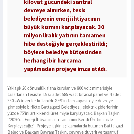
kilovat gücündeki santral
devreye alınırken, tesis
belediyenin enerji ihtiyacının
büyük kısmını karşılayacak. 30
milyon liralık yatırım tamamen
hibe desteğiyle gerçekleştirildi;
böylece belediye bütçesinden
herhangi bir harcama
yapılmadan projeye imza atıldı.
Yaklaşık 20 dönümlük alana kurulan ve 800 volt mimarisiyle
tasarlanan tesiste 1.975 adet 585 watt bifacial panel ve 4 adet
330 kW inverter kullanıldı. GES’in tam kapasiteyle devreye
girmesiyle birlikte Battalgazi Belediyesi, elektrik giderlerinin
yüzde 75’ini artık kendi üretimiyle karşılayacak. Başkan Taşkın:
‘’2026'da Enerji İhtiyacımızın Tamamını Kendi Üretimimizle
Karşılayacağız’’ Projeye ilişkin açıklamalarda bulunan Battalgazi
Belediye Başkanı Bayram Taşkın, çevreye duyarlı ve tasarruf