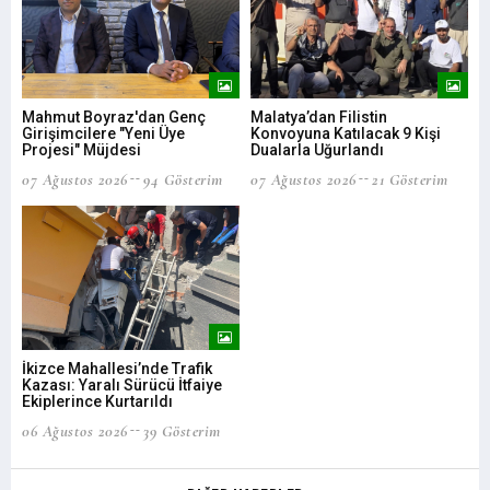
Mahmut Boyraz'dan Genç
Malatya’dan Filistin
MA
Girişimcilere "Yeni Üye
Konvoyuna Katılacak 9 Kişi
06 
Projesi" Müjdesi
Dualarla Uğurlandı
07 Ağustos 2026
94 Gösterim
07 Ağustos 2026
21 Gösterim
Bar
İkizce Mahallesi’nde Trafik
İşt
Kazası: Yaralı Sürücü İtfaiye
list
Ekiplerince Kurtarıldı
06 
06 Ağustos 2026
39 Gösterim