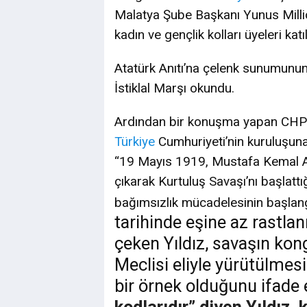
Malatya Şube Başkanı Yunus Millioğul
kadın ve gençlik kolları üyeleri katıl
Atatürk Anıtı’na çelenk sunumunu
İstiklal Marşı okundu.
Ardından bir konuşma yapan CHP Ma
Türkiye
Cumhuriyeti’nin kuruluşuna 
“19 Mayıs 1919, Mustafa Kemal At
çıkarak Kurtuluş Savaşı’nı başlatt
bağımsızlık mücadelesinin başlang
tarihinde eşine az rastla
çeken Yıldız, savaşın kon
Meclisi eliyle yürütülmes
bir örnek olduğunu ifade e
kodlarıdır” diyen Yıldız