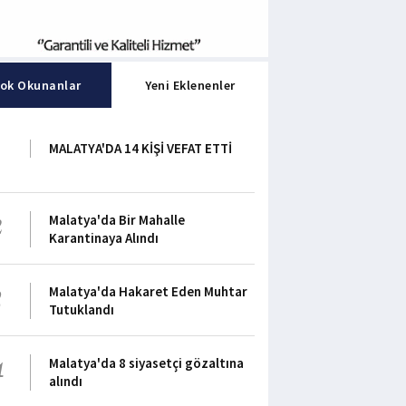
ok Okunanlar
Yeni Eklenenler
1
MALATYA'DA 14 KİŞİ VEFAT ETTİ
2
Malatya'da Bir Mahalle
Karantinaya Alındı
3
Malatya'da Hakaret Eden Muhtar
Tutuklandı
4
Malatya'da 8 siyasetçi gözaltına
alındı