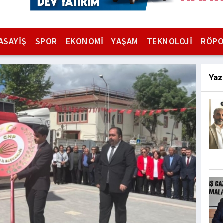
ASAYİŞ
SPOR
EKONOMİ
YAŞAM
TEKNOLOJİ
RÖPO
Yaz