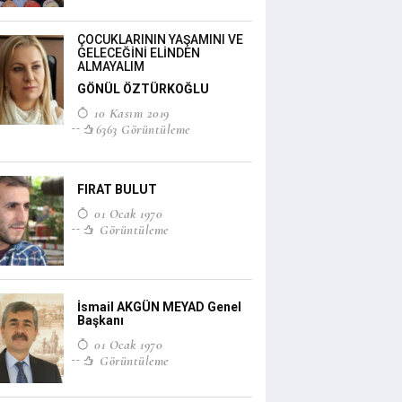
ÇOCUKLARININ YAŞAMINI VE
GELECEĞİNİ ELİNDEN
ALMAYALIM
GÖNÜL ÖZTÜRKOĞLU
10 Kasım 2019
6363 Görüntüleme
FIRAT BULUT
01 Ocak 1970
Görüntüleme
İsmail AKGÜN MEYAD Genel
Başkanı
01 Ocak 1970
Görüntüleme