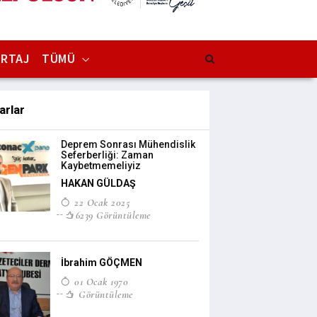
RTAJ
TÜMÜ
arlar
Deprem Sonrası Mühendislik
Seferberliği: Zaman
Kaybetmemeliyiz
HAKAN GÜLDAŞ
22 Ocak 2025
6239 Görüntüleme
İbrahim GÖÇMEN
01 Ocak 1970
Görüntüleme