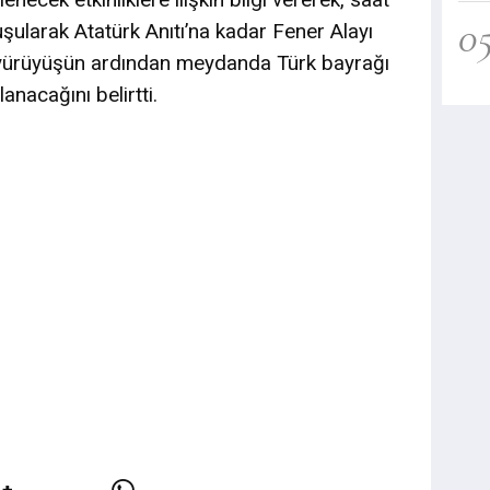
0
ularak Atatürk Anıtı’na kadar Fener Alayı
e yürüyüşün ardından meydanda Türk bayrağı
nacağını belirtti.