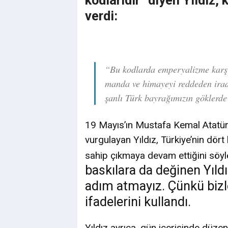
verdi:
“Bu kodlarda emperyalizme karşı
manda ve himayeyi reddeden irad
şanlı Türk bayrağımızın göklerd
19 Mayıs’ın Mustafa Kemal Atatür
vurgulayan Yıldız, Türkiye’nin dört
sahip çıkmaya devam ettiğini söyl
baskılara da değinen Yıldı
adım atmayız. Çünkü bizl
ifadelerini kullandı.
Yıldız ayrıca, gün içerisinde düzenl