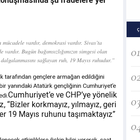
Ç
 mücadele vardır, demokrasi vardır. Sivas’ta
0
e vardır. Bugün bağımsızlığımızın simgesi olan
e dalgalanmasını sağlayan ruh, 19 Mayıs ruhudur.”
0
k tarafından gençlere armağan edildiğini
 bir yanındaki Atatürk gençliğinin Cumhuriyet’e
Cumhuriyet’e ve CHP’ye yönelik
edi.
0
z, “Bizler korkmayız, yılmayız, geri
er 19 Mayıs ruhunu taşımaktayız”
0
enecek etkinliklere ilişkin bilgi vererek, saat