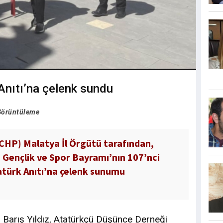
Anıtı’na çelenk sundu
Görüntüleme
(CHP) Malatya İl Örgütü tarafından,
 Gençlik ve Spor Bayramı’nın 107’nci
atürk Anıtı’na çelenk sunumu
ı Barış Yıldız, Atatürkçü Düşünce Derneği