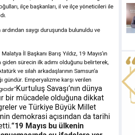
ları, ilçe başkanları, il ve ilçe yöneticileri ile
dı.
n ardından saygı duruşunda bulunuldu ve
latya İl Başkanı Barış Yıldız, 19 Mayıs’ın
giden sürecin ilk adımı olduğunu belirterek,
atürk ve silah arkadaşlarının Samsun’a
ığı gündür. Emperyalizme karşı verilen
Kurtuluş Savaşı’nın dünya
ıcıdır”
nır bir mücadele olduğuna dikkat
greler ve Türkiye Büyük Millet
inin demokrasi açısından da tarihi
tti.
“19 Mayıs bu ülkenin
, konuşmasında şu ifadelere yer