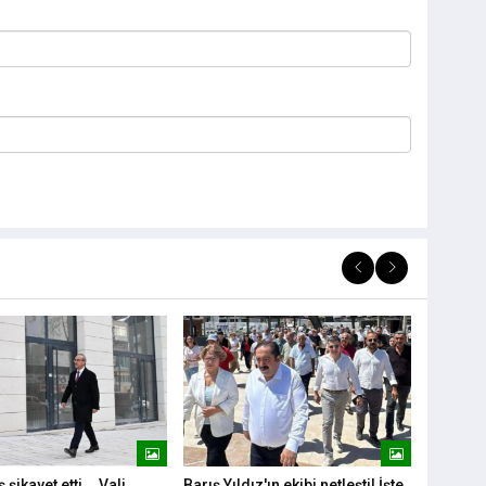
şikayet etti... Vali
Barış Yıldız'ın ekibi netleşti! İşte
Sami Er i