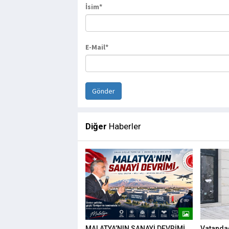
İsim*
E-Mail*
Diğer
Haberler
MALATYA’NIN SANAYİ DEVRİMİ
Vatandaş 