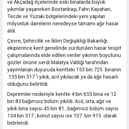
ve Akçadağ ilçelerinde eski binalarda büyük
yıkımlar yaşanırken Bostanbaşı, Fahri Kayahan,
Tecde ve Yüzakı bölgelerindeki yeni yapılan
milyonluk dairelerin neredeyse tamamı ağır hasar
aldı.
Çevre, Şehircilik ve İklim Değişikliği Bakanlığı
ekiplerince kent genelinde sürdürülen hasar tespit
çalışmalarında elde edilen veriler yıkımın boyutunu
gözler önüne serdi.Malatya Valiliği tarafından
yayımlanan duyuruda kentteki 153 bin 725 binanın
135 bin 517 ’i yıkık, acil yıkılacak ya da ağır hasarlı
olduğunu belirtildi.
Depremler nedeniyle kentte 4 bin 655 bina ve 12
bin 83 bağımsız bölüm yıkıldı. Acil, orta, ağır ve
yıkık bina sayısı 45 bin 81 , bağımsız bölüm sayısı
134 bin 517 , konut sayısı ise 107 bin 915 olarak
belirlendi.