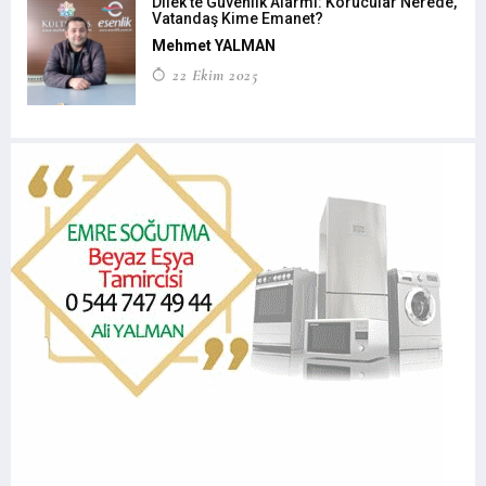
Dilek’te Güvenlik Alarmı: Korucular Nerede,
Vatandaş Kime Emanet?
Mehmet YALMAN
22 Ekim 2025