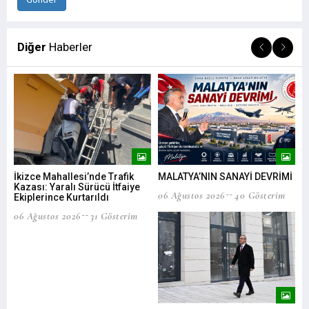
Diğer
Haberler
İkizce Mahallesi’nde Trafik
MALATYA’NIN SANAYİ DEVRİMİ
Bar
Kazası: Yaralı Sürücü İtfaiye
İşt
06 Ağustos 2026
40 Gösterim
Ekiplerince Kurtarıldı
list
06 Ağustos 2026
31 Gösterim
06 