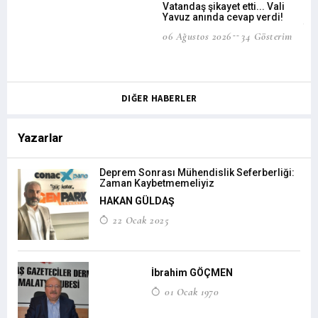
Vatandaş şikayet etti... Vali
Yavuz anında cevap verdi!
TSO
06 Ağustos 2026
34 Gösterim
ba
06 
DIĞER HABERLER
Yazarlar
Deprem Sonrası Mühendislik Seferberliği:
Zaman Kaybetmemeliyiz
HAKAN GÜLDAŞ
22 Ocak 2025
İbrahim GÖÇMEN
01 Ocak 1970