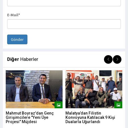
E-Mail*
Diğer
Haberler
Mahmut Boyraz'dan Genç
Malatya’dan Filistin
MA
Girişimcilere "Yeni Üye
Konvoyuna Katılacak 9 Kişi
06 
Projesi" Müjdesi
Dualarla Uğurlandı