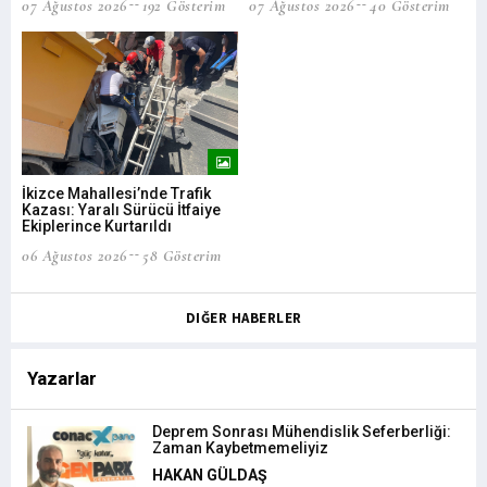
07 Ağustos 2026
192 Gösterim
07 Ağustos 2026
40 Gösterim
Bar
İkizce Mahallesi’nde Trafik
İşt
Kazası: Yaralı Sürücü İtfaiye
list
Ekiplerince Kurtarıldı
06 
06 Ağustos 2026
58 Gösterim
DIĞER HABERLER
Yazarlar
Deprem Sonrası Mühendislik Seferberliği:
Zaman Kaybetmemeliyiz
HAKAN GÜLDAŞ