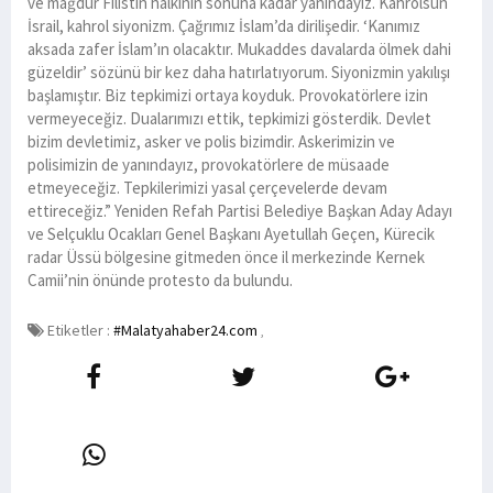
ve mağdur Filistin halkının sonuna kadar yanındayız. Kahrolsun
İsrail, kahrol siyonizm. Çağrımız İslam’da dirilişedir. ‘Kanımız
aksada zafer İslam’ın olacaktır. Mukaddes davalarda ölmek dahi
güzeldir’ sözünü bir kez daha hatırlatıyorum. Siyonizmin yakılışı
başlamıştır. Biz tepkimizi ortaya koyduk. Provokatörlere izin
vermeyeceğiz. Dualarımızı ettik, tepkimizi gösterdik. Devlet
bizim devletimiz, asker ve polis bizimdir. Askerimizin ve
polisimizin de yanındayız, provokatörlere de müsaade
etmeyeceğiz. Tepkilerimizi yasal çerçevelerde devam
ettireceğiz.” Yeniden Refah Partisi Belediye Başkan Aday Adayı
ve Selçuklu Ocakları Genel Başkanı Ayetullah Geçen, Kürecik
radar Üssü bölgesine gitmeden önce il merkezinde Kernek
Camii’nin önünde protesto da bulundu.
Etiketler :
#Malatyahaber24.com
,