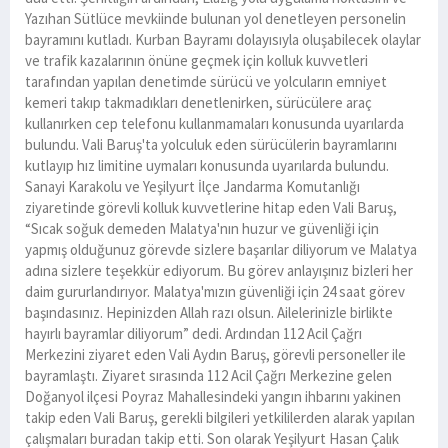
Yazıhan Sütlüce mevkiinde bulunan yol denetleyen personelin
bayramını kutladı. Kurban Bayramı dolayısıyla oluşabilecek olaylar
ve trafik kazalarının önüne geçmek için kolluk kuvvetleri
tarafından yapılan denetimde sürücü ve yolcuların emniyet
kemeri takıp takmadıkları denetlenirken, sürücülere araç
kullanırken cep telefonu kullanmamaları konusunda uyarılarda
bulundu. Vali Baruş'ta yolculuk eden sürücülerin bayramlarını
kutlayıp hız limitine uymaları konusunda uyarılarda bulundu.
Sanayi Karakolu ve Yeşilyurt İlçe Jandarma Komutanlığı
ziyaretinde görevli kolluk kuvvetlerine hitap eden Vali Baruş,
“Sıcak soğuk demeden Malatya'nın huzur ve güvenliği için
yapmış olduğunuz görevde sizlere başarılar diliyorum ve Malatya
adına sizlere teşekkür ediyorum. Bu görev anlayışınız bizleri her
daim gururlandırıyor. Malatya'mızın güvenliği için 24 saat görev
başındasınız. Hepinizden Allah razı olsun. Ailelerinizle birlikte
hayırlı bayramlar diliyorum” dedi. Ardından 112 Acil Çağrı
Merkezini ziyaret eden Vali Aydın Baruş, görevli personeller ile
bayramlaştı. Ziyaret sırasında 112 Acil Çağrı Merkezine gelen
Doğanyol ilçesi Poyraz Mahallesindeki yangın ihbarını yakinen
takip eden Vali Baruş, gerekli bilgileri yetkililerden alarak yapılan
çalışmaları buradan takip etti. Son olarak Yeşilyurt Hasan Çalık