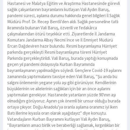
Hastanesi ve Malatya Eğitim ve Araştırma Hastanesinde görevli
sağlık çalışanlarının bayramlarını kutlayan Vali Aydın Baruş,
pandemi süreci, aşılama durumu hakkında genel bilgileri İl Sağlık
Müdürü Prof. Dr. Recep Bentli'den aldı. Sağlık personeline tatlı
ikramında bulunan Vali Baruş, özverili ve fedakârca
çalışmalarından ötürü teşekkür etti. Ziyaretlerde İl Jandarma
Komutanı Jandarma Albay Necmi İnce ve İl Emniyet Müdürü
Ercan Dağdeviren hazır bulundu. Resmi bayramlaşma Hürriyet
parkında gerçekleşti Resmi bayramlaşma töreni Hürriyet
Parkında gerçekleştirildi. Vali Baruş, burada yaptığı konuşmada
geçen yıl pandemi dolayısıyla Kurban Bayramında
bayramlaşmanın yapılmadığını söyledi. Gençlere Covid-19 aşılarını
zamanında yaptırmalarını tavsiye eden Vali Baruş, "Şu anda bu
salgını önlemenin yegane yolu aşı gibi görünüyor. Kendilerinin
büyüklerinin ve ailelerinin sağlıkları için bir an önce aşılarını
yaptırmaları gerekiyor. Hastanede yatanların yüzde 90'ının aşı
olmadığını görüyoruz. Aşının çok önemli bir unsur olduğu burada
ortaya çıkıyor. Doğu Anadolu'ya oranla aşılama oranımız iyi iken
Batı illerine kıyasla oran olarak aşağıdayız" diye konuştu.
Vatandaşların Kurban Bayramını kutlayan Vali Aydın Baruş,
"Bayramların amacı birlik ve beraberliği sağlamak, kırgınlıkları bir