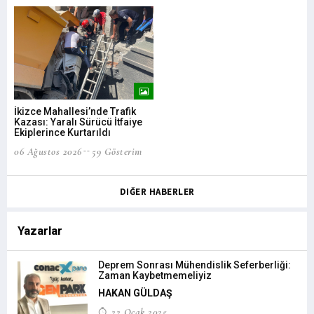
Bar
İkizce Mahallesi’nde Trafik
İşt
Kazası: Yaralı Sürücü İtfaiye
list
Ekiplerince Kurtarıldı
06 
06 Ağustos 2026
59 Gösterim
DIĞER HABERLER
Yazarlar
Deprem Sonrası Mühendislik Seferberliği:
Zaman Kaybetmemeliyiz
HAKAN GÜLDAŞ
22 Ocak 2025