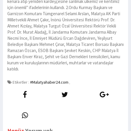
kenara atıp yeniden kardeşçesine sarılmak ülkemiz ve kentimiz
için önemli" ifadelerinin kullandı. 2.Ordu Kurmay Başkanı ve
Garnizon Komutanı Tümgenarel Selami Arslan, Malatya AK Parti
Milletvekili Ahmet Çakır, İnönü Üniversitesi Rektörü Prof. Dr.
Ahmet Kızılay, Malatya Turgut Özal Üniversitesi Rektör Vekili
Prof. Dr. Murat Aladağ, İl Jandarma Komutanı Jandarma Albay
Necmi İnce, İl Emniyet Müdürü Ercan Dağdeviren, Yeşilyurt
Belediye Başkanı Mehmet Çınar, Malatya Ticaret Borsası Başkanı
Ramazan Özcan, ESOB Başkanı Şevket Keskin, CHP Malatya İl
Başkanı Enver Kiraz, Şehit ve Gazi Dernekleri temsilcileri, kamu
kurum ve kuruluşlarının müdürleri, muhtarlar ve vatandaşlar
katıldı.
Etiketler :
#Malatyahaber24.com
,
Henüz
Yorum yok