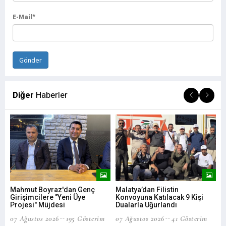
E-Mail*
Diğer
Haberler
Mahmut Boyraz'dan Genç
Malatya’dan Filistin
MA
Girişimcilere "Yeni Üye
Konvoyuna Katılacak 9 Kişi
06 
Projesi" Müjdesi
Dualarla Uğurlandı
07 Ağustos 2026
195 Gösterim
07 Ağustos 2026
41 Gösterim